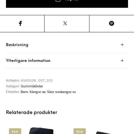
Beskrivning
Ytterligare information
Artikelnr:
A145538_007_103
Kategori:
Gummistövlar
Etiketter:
Barn
,
Kängor
,
se
,
Skor
,
snokangor
,
sv
Relaterade produkter
REA!
REA!