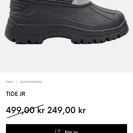
Hem
/
Gummistövlar
TIDE JR
Det ursprungliga pris
Det nuvaran
499,00
kr
249,00
kr
Köp nu