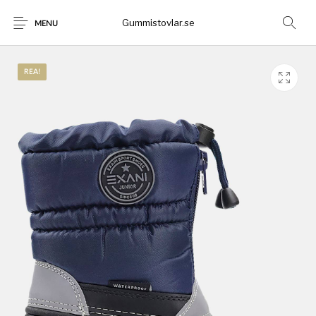
Gummistovlar.se
MENU
REA!
Gummistövlar
Okategoriserad
Nyheter
Rea!