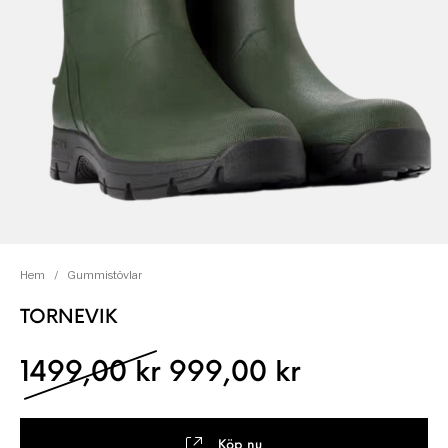
Hem
/
Gummistövlar
TORNEVIK
Det ursprungliga pris
Det nuvara
1499,00
kr
999,00
kr
Köp nu