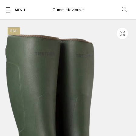
Gummistovlar.se
MENU
REA!
Gummistövlar
Okategoriserad
Nyheter
Rea!