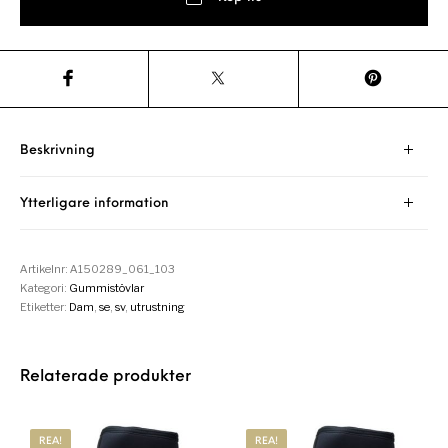
Beskrivning
Ytterligare information
Artikelnr:
A150289_061_103
Kategori:
Gummistövlar
Etiketter:
Dam
,
se
,
sv
,
utrustning
Relaterade produkter
REA!
REA!