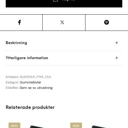
Beskrivning
Ytterligare information
Artikelnr:
A149569_P99_155
Kategori:
Gummistövlar
Etiketter:
Dam
,
se
,
sv
,
utrustning
Relaterade produkter
REA!
REA!