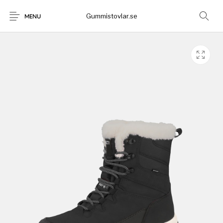
Gummistovlar.se
MENU
Gummistövlar
Okategoriserad
Nyheter
Rea!