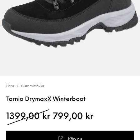
Hem
/
Gummistövlar
Tornio DrymaxX Winterboot
Det ursprungliga pris
Det nuvaran
1399,00
kr
799,00
kr
Köp nu