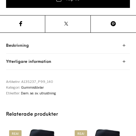
Beskrivning
Ytterligare information
Artikelnr:
A135237_P99_140
Kategori:
Gummistövlar
Etiketter:
Dam
,
se
,
sv
,
utrustning
Relaterade produkter
REA!
REA!