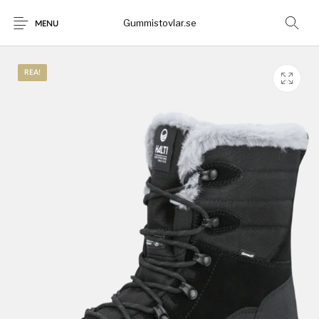
Gummistovlar.se
MENU
REA!
Gummistövlar
Okategoriserad
Nyheter
Rea!