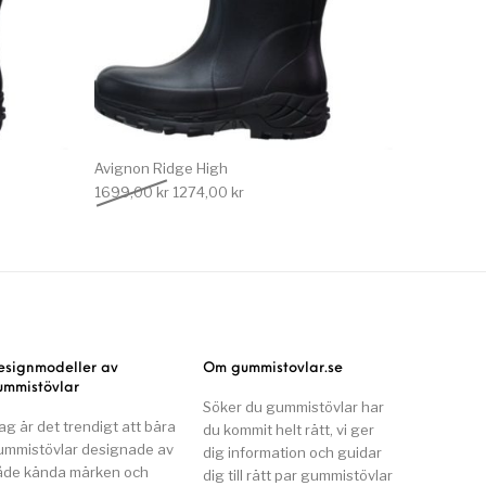
Avignon Ridge High
 var: 1699,00 kr.
e priset är: 1274,00 kr.
Det ursprungliga priset var: 1699,00 kr.
Det nuvarande priset är: 1274,00 kr.
1699,00
kr
1274,00
kr
esignmodeller av
Om gummistovlar.se
ummistövlar
Söker du gummistövlar har
ag är det trendigt att bära
du kommit helt rätt, vi ger
ummistövlar designade av
dig information och guidar
åde kända märken och
dig till rätt par gummistövlar