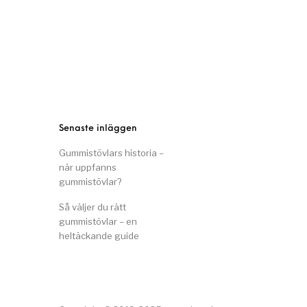
Senaste inläggen
Gummistövlars historia –
när uppfanns
gummistövlar?
Så väljer du rätt
gummistövlar – en
heltäckande guide