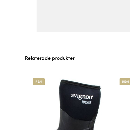
Relaterade produkter
REA!
REA!