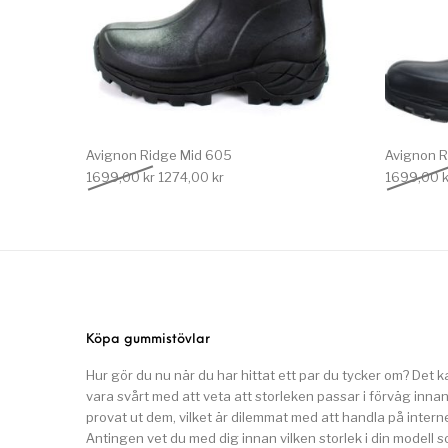
Avignon Ridge Mid 605
Avignon R
Det ursprungliga priset var: 1699,00 kr.
Det nuvarande priset är: 1274,00 kr.
1699,00
kr
1274,00
kr
1699,00
k
Köpa gummistövlar
Hur gör du nu när du har hittat ett par du tycker om? Det k
vara svårt med att veta att storleken passar i förväg inna
provat ut dem, vilket är dilemmat med att handla på interne
Antingen vet du med dig innan vilken storlek i din modell 