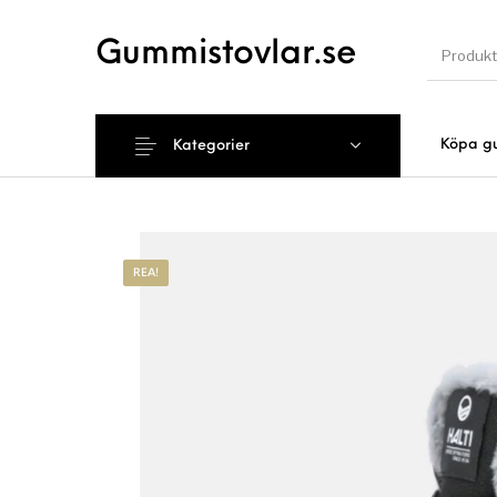
Gummistovlar.se
Köpa g
Kategorier
Nyhet
REA!