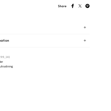
Share
mation
99_141
ar
utrustning