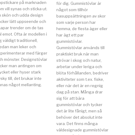
ppstickare på marknaden
för dig. Gummistövlar är
m vill synas och sticka ut.
något som tillhör
n skön och udda design
basuppsättningen av skor
äcker lätt uppseende och
som varje person har
kapar trender om de tas
hemma, de flesta äger eller
l emot. Ofta är modellen i
har ägt ett par
g väldigt traditionell,
gummistövlar.
edan man leker och
Gummistövlar används till
xperimenterar med färger
praktiskt bruk när man
ch mönster. Designstövlar
strövar i skog och natur,
ycker man antingen om
arbetar under leriga och
cket eller hyser stark
blöta förhållanden, bedriver
sky till, det brukar inte
aktiviteter som t.ex. fiske,
nnas något mellanting.
eller när det är en regnig
dag på stan. Många drar
sig för att bära
gummistövlar och tycker
det är lite fånigt, men så
behöver det absolut inte
vara. Det finns många
väldesignade gummistövlar