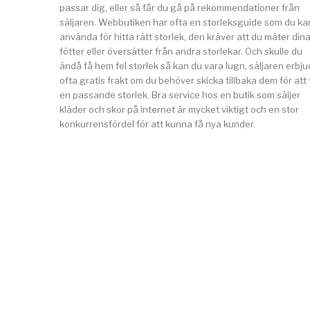
passar dig, eller så får du gå på rekommendationer från
säljaren. Webbutiken har ofta en storleksguide som du ka
använda för hitta rätt storlek, den kräver att du mäter din
fötter eller översätter från andra storlekar. Och skulle du
ändå få hem fel storlek så kan du vara lugn, säljaren erbju
ofta gratis frakt om du behöver skicka tillbaka dem för att 
en passande storlek. Bra service hos en butik som säljer
kläder och skor på internet är mycket viktigt och en stor
konkurrensfördel för att kunna få nya kunder.