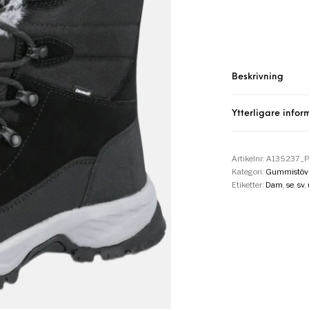
Beskrivning
Ytterligare infor
Artikelnr:
A135237_P
Kategori:
Gummistövl
Etiketter:
Dam
,
se
,
sv
,