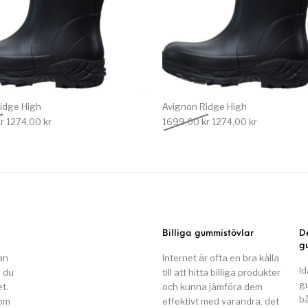
idge High
Avignon Ridge High
Det ursprungliga priset var: 1699,00 kr.
Det nuvarande priset är: 1274,00 kr.
Det ursprungliga priset
Det nuvarand
r
1274,00
kr
1699,00
kr
1274,00
kr
Billiga gummistövlar
D
g
an
Internet är ofta en bra källa
Id
n du
till att hitta billiga produkter
g
t.
och kunna jämföra dem
b
som
effektivt med varandra, det