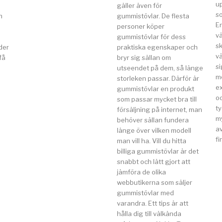
u
gäller även för
so
n
gummistövlar. De flesta
E
a
personer köper
v
gummistövlar för dess
s
der
praktiska egenskaper och
vä
få
bryr sig sällan om
si
utseendet på dem, så länge
m
storleken passar. Därför är
e
gummistövlar en produkt
o
som passar mycket bra till
t
försäljning på internet, man
my
behöver sällan fundera
av
länge över vilken modell
fi
man vill ha. Vill du hitta
billiga gummistövlar är det
snabbt och lätt gjort att
jämföra de olika
webbutikerna som säljer
gummistövlar med
varandra. Ett tips är att
hålla dig till välkända