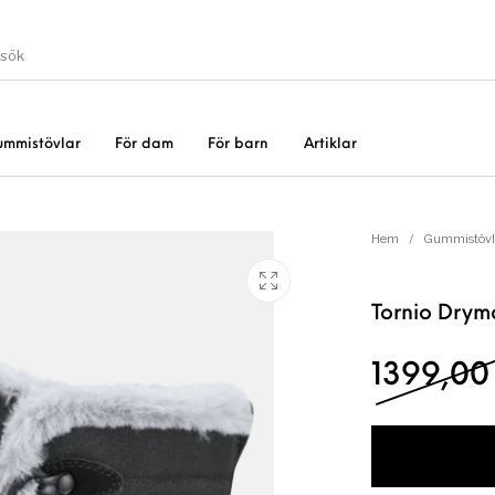
ummistövlar
För dam
För barn
Artiklar
Gummistövlar
Okate
er
Rea!
Hem
/
Gummistövl
Tornio Drym
1399,0