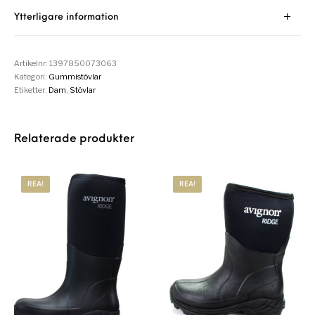
Ytterligare information
Artikelnr:
1397850073063
Kategori:
Gummistövlar
Etiketter:
Dam
,
Stövlar
Relaterade produkter
REA!
REA!