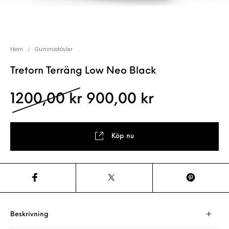
Hem
/
Gummistövlar
Tretorn Terräng Low Neo Black
Det ursprungliga pris
Det nuvara
1200,00
kr
900,00
kr
Köp nu
Beskrivning