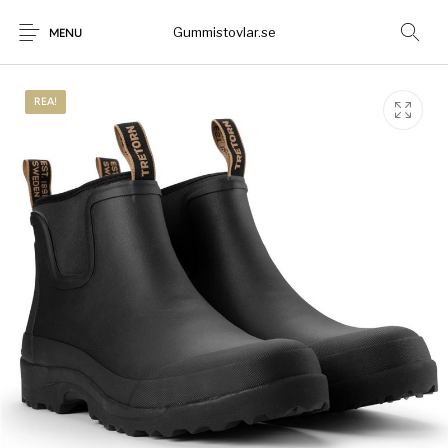
Gummistovlar.se
MENU
REA!
Gummistövlar
Okategoriserad
Nyheter
Rea!