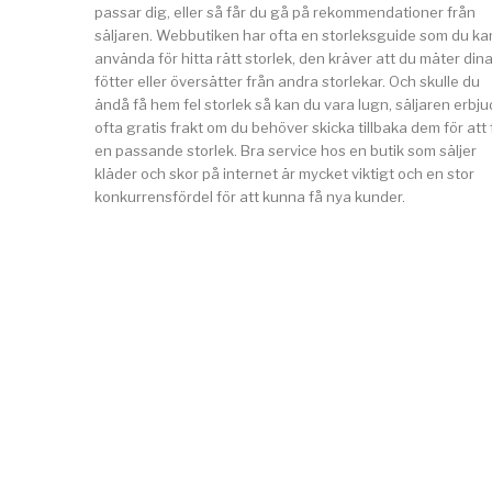
passar dig, eller så får du gå på rekommendationer från
säljaren. Webbutiken har ofta en storleksguide som du ka
använda för hitta rätt storlek, den kräver att du mäter din
fötter eller översätter från andra storlekar. Och skulle du
ändå få hem fel storlek så kan du vara lugn, säljaren erbju
ofta gratis frakt om du behöver skicka tillbaka dem för att 
en passande storlek. Bra service hos en butik som säljer
kläder och skor på internet är mycket viktigt och en stor
konkurrensfördel för att kunna få nya kunder.