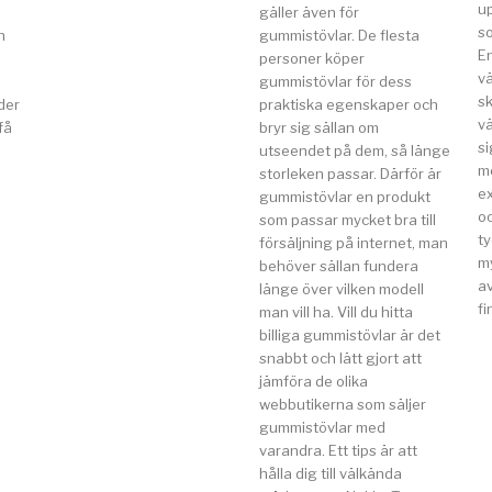
u
gäller även för
so
n
gummistövlar. De flesta
E
a
personer köper
v
gummistövlar för dess
s
der
praktiska egenskaper och
vä
få
bryr sig sällan om
si
utseendet på dem, så länge
m
storleken passar. Därför är
e
gummistövlar en produkt
o
som passar mycket bra till
t
försäljning på internet, man
my
behöver sällan fundera
av
länge över vilken modell
fi
man vill ha. Vill du hitta
billiga gummistövlar är det
snabbt och lätt gjort att
jämföra de olika
webbutikerna som säljer
gummistövlar med
varandra. Ett tips är att
hålla dig till välkända