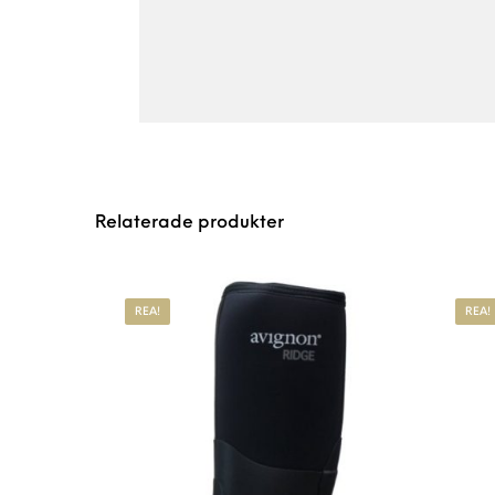
Relaterade produkter
REA!
REA!