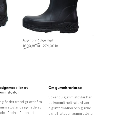
Avignon Ridge High
 var: 1699,00 kr.
e priset är: 1274,00 kr.
Det ursprungliga priset var: 1699,00 kr.
Det nuvarande priset är: 1274,00 kr.
1699,00
kr
1274,00
kr
esignmodeller av
Om gummistovlar.se
ummistövlar
Söker du gummistövlar har
ag är det trendigt att bära
du kommit helt rätt, vi ger
ummistövlar designade av
dig information och guidar
åde kända märken och
dig till rätt par gummistövlar