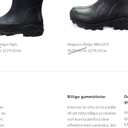
idge High
Avignon Ridge Mid 605
Det ursprungliga priset var: 1699,00 kr.
Det nuvarande priset är: 1274,00 kr.
Det ursprungliga priset
Det nuvarand
r
1274,00
kr
1699,00
kr
1274,00
kr
Billiga gummistövlar
D
g
an
Internet är ofta en bra källa
Id
n du
till att hitta billiga produkter
g
t.
och kunna jämföra dem
b
som
effektivt med varandra, det