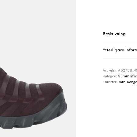
Beskrivning
Ytterligare infor
Artikelnr:
A62758_4
Kategori:
Gummistövl
Etiketter:
Barn
,
Kängo