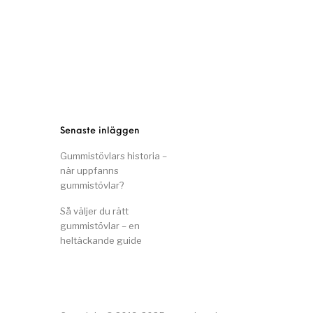
Senaste inläggen
Gummistövlars historia –
när uppfanns
gummistövlar?
Så väljer du rätt
gummistövlar – en
heltäckande guide