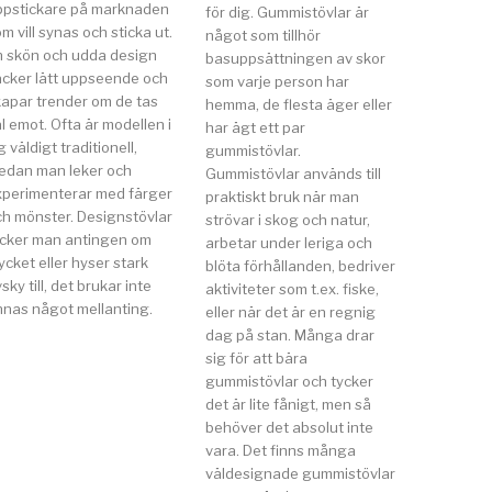
ppstickare på marknaden
för dig. Gummistövlar är
m vill synas och sticka ut.
något som tillhör
n skön och udda design
basuppsättningen av skor
äcker lätt uppseende och
som varje person har
kapar trender om de tas
hemma, de flesta äger eller
l emot. Ofta är modellen i
har ägt ett par
g väldigt traditionell,
gummistövlar.
edan man leker och
Gummistövlar används till
xperimenterar med färger
praktiskt bruk när man
ch mönster. Designstövlar
strövar i skog och natur,
ycker man antingen om
arbetar under leriga och
cket eller hyser stark
blöta förhållanden, bedriver
sky till, det brukar inte
aktiviteter som t.ex. fiske,
nnas något mellanting.
eller när det är en regnig
dag på stan. Många drar
sig för att bära
gummistövlar och tycker
det är lite fånigt, men så
behöver det absolut inte
vara. Det finns många
väldesignade gummistövlar