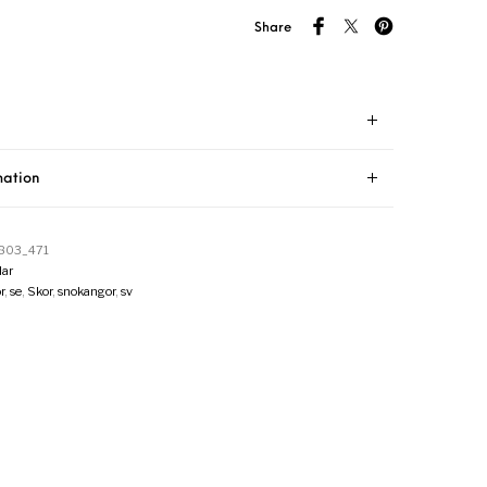
Share
mation
803_471
ar
r
,
se
,
Skor
,
snokangor
,
sv