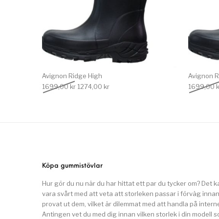
Avignon Ridge High
Avignon R
Det ursprungliga priset var: 1699,00 kr.
Det nuvarande priset är: 1274,00 kr.
1699,00
kr
1274,00
kr
1699,00
k
Köpa gummistövlar
Hur gör du nu när du har hittat ett par du tycker om? Det k
vara svårt med att veta att storleken passar i förväg inna
provat ut dem, vilket är dilemmat med att handla på interne
Antingen vet du med dig innan vilken storlek i din modell 