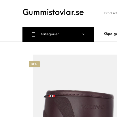
Gummistovlar.se
Köpa g
Kategorier
Nyhet
REA!