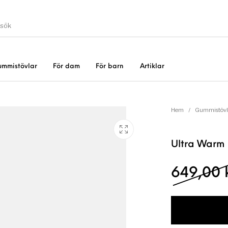
ummistövlar
För dam
För barn
Artiklar
Gummistövlar
Okate
er
Rea!
Hem
/
Gummistövl
Ultra Warm
649,00