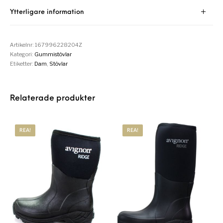
Ytterligare information
Artikelnr:
167996228204Z
Kategori:
Gummistövlar
Etiketter:
Dam
,
Stövlar
Relaterade produkter
REA!
REA!