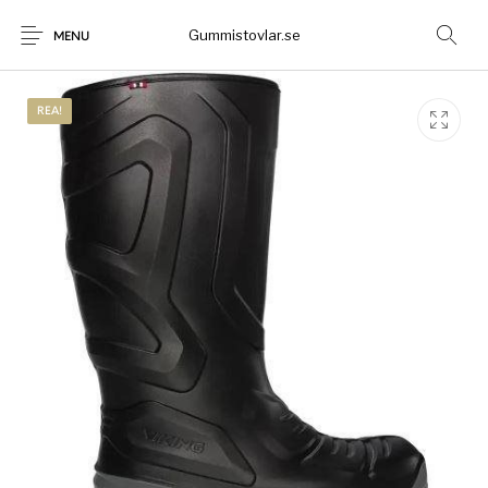
Gummistovlar.se
MENU
REA!
Gummistövlar
Okategoriserad
Nyheter
Rea!