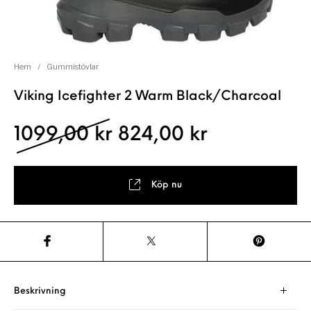
Hem
/
Gummistövlar
Viking Icefighter 2 Warm Black/Charcoal
Det ursprungliga pris
Det nuvaran
1099,00
kr
824,00
kr
Köp nu
Beskrivning