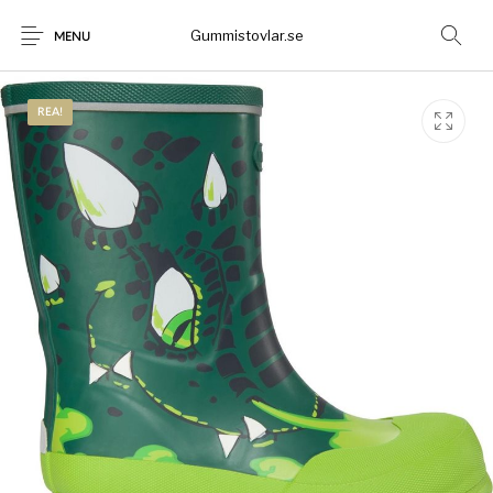
Gummistovlar.se
MENU
REA!
Gummistövlar
Okategoriserad
Nyheter
Rea!