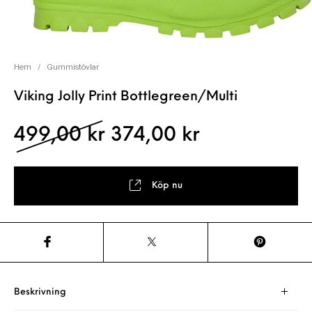
Hem
/
Gummistövlar
Viking Jolly Print Bottlegreen/Multi
Det ursprungliga pris
Det nuvaran
499,00
kr
374,00
kr
Köp nu
Beskrivning