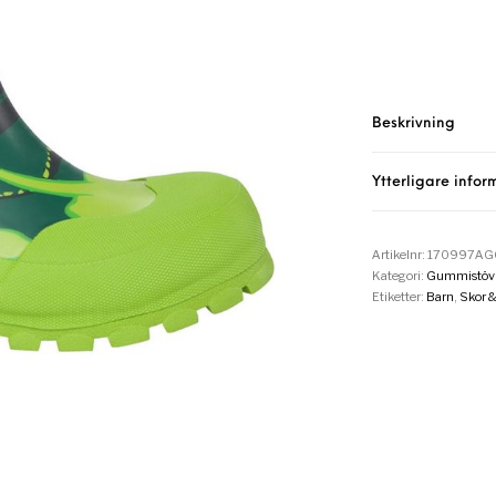
Beskrivning
Ytterligare infor
Artikelnr:
170997AG
Kategori:
Gummistövl
Etiketter:
Barn
,
Skor 