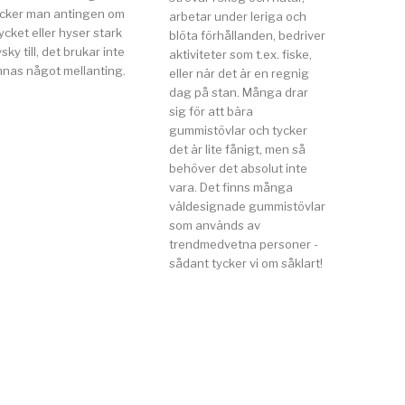
ycker man antingen om
arbetar under leriga och
cket eller hyser stark
blöta förhållanden, bedriver
sky till, det brukar inte
aktiviteter som t.ex. fiske,
nnas något mellanting.
eller när det är en regnig
dag på stan. Många drar
sig för att bära
gummistövlar och tycker
det är lite fånigt, men så
behöver det absolut inte
vara. Det finns många
väldesignade gummistövlar
som används av
trendmedvetna personer -
sådant tycker vi om såklart!