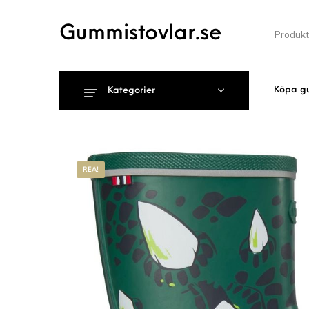
Gummistovlar.se
Köpa g
Kategorier
Nyhet
REA!