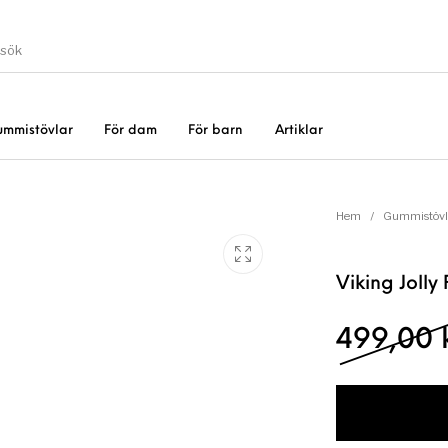
ummistövlar
För dam
För barn
Artiklar
Gummistövlar
Okate
er
Rea!
Hem
/
Gummistövl
Viking Jolly
499,00