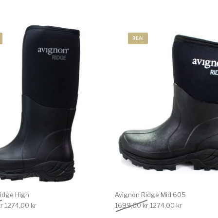
REA!
idge High
Avignon Ridge Mid 605
Det ursprungliga priset var: 1699,00 kr.
Det nuvarande priset är: 1274,00 kr.
Det ursprungliga priset
Det nuvarand
r
1274,00
kr
1699,00
kr
1274,00
kr