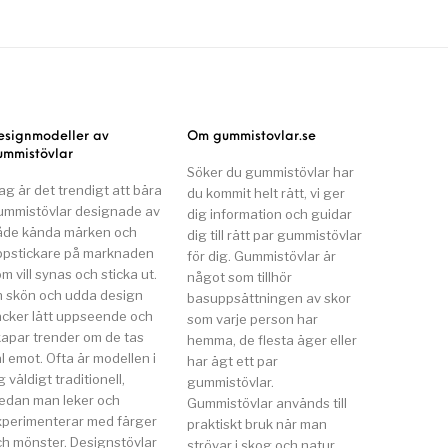
esignmodeller av
Om gummistovlar.se
ummistövlar
Söker du gummistövlar har
ag är det trendigt att bära
du kommit helt rätt, vi ger
ummistövlar designade av
dig information och guidar
åde kända märken och
dig till rätt par gummistövlar
ppstickare på marknaden
för dig. Gummistövlar är
m vill synas och sticka ut.
något som tillhör
n skön och udda design
basuppsättningen av skor
äcker lätt uppseende och
som varje person har
kapar trender om de tas
hemma, de flesta äger eller
l emot. Ofta är modellen i
har ägt ett par
g väldigt traditionell,
gummistövlar.
edan man leker och
Gummistövlar används till
xperimenterar med färger
praktiskt bruk när man
ch mönster. Designstövlar
strövar i skog och natur,