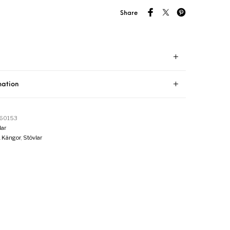
Share
mation
60153
ar
& Kängor
,
Stövlar