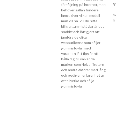
t
försäljning på internet, man
my
behöver sällan fundera
av
länge över vilken modell
fi
man vill ha. Vill du hitta
billiga gummistövlar är det
snabbt och lätt gjort att
jämföra de olika
webbutikerna som säljer
gummistövlar med
varandra. Ett tips är att
hålla dig till välkända
märken som Nokia, Tretorn
och andra aktörer med lång
och gedigen erfarenhet av
att tillverka och sälja
gummistövlar.