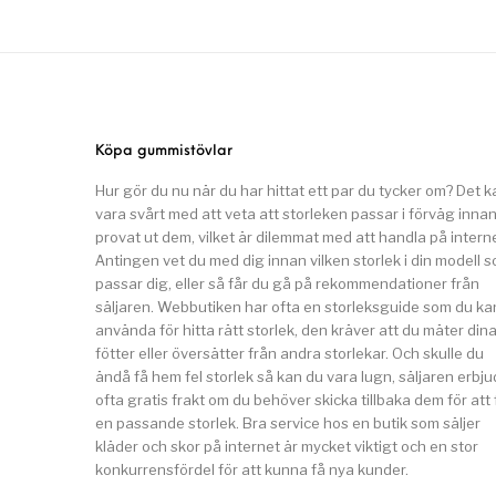
Köpa gummistövlar
Hur gör du nu när du har hittat ett par du tycker om? Det k
vara svårt med att veta att storleken passar i förväg inna
provat ut dem, vilket är dilemmat med att handla på interne
Antingen vet du med dig innan vilken storlek i din modell 
passar dig, eller så får du gå på rekommendationer från
säljaren. Webbutiken har ofta en storleksguide som du ka
använda för hitta rätt storlek, den kräver att du mäter din
fötter eller översätter från andra storlekar. Och skulle du
ändå få hem fel storlek så kan du vara lugn, säljaren erbju
ofta gratis frakt om du behöver skicka tillbaka dem för att 
en passande storlek. Bra service hos en butik som säljer
kläder och skor på internet är mycket viktigt och en stor
konkurrensfördel för att kunna få nya kunder.