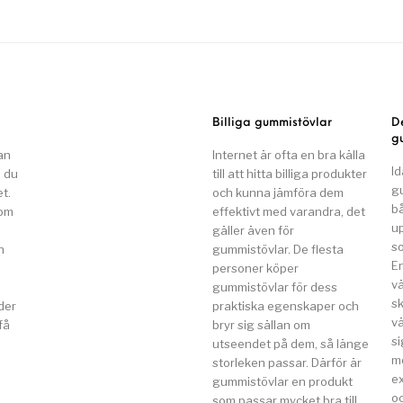
Billiga gummistövlar
D
g
an
Internet är ofta en bra källa
Id
n du
till att hitta billiga produkter
g
t.
och kunna jämföra dem
b
som
effektivt med varandra, det
u
gäller även för
so
n
gummistövlar. De flesta
E
a
personer köper
v
gummistövlar för dess
s
der
praktiska egenskaper och
vä
få
bryr sig sällan om
si
utseendet på dem, så länge
m
storleken passar. Därför är
e
gummistövlar en produkt
o
som passar mycket bra till