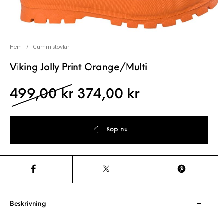
Hem
/
Gummistövlar
Viking Jolly Print Orange/Multi
Det ursprungliga pris
Det nuvaran
499,00
kr
374,00
kr
Köp nu
Beskrivning