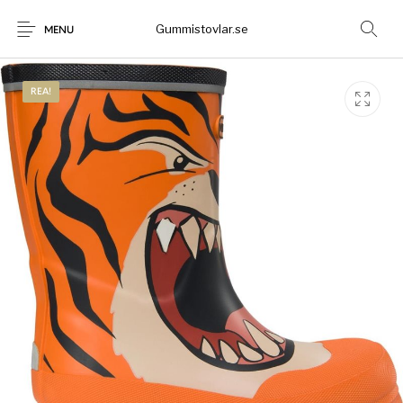
Gummistovlar.se
MENU
REA!
Gummistövlar
Okategoriserad
Nyheter
Rea!