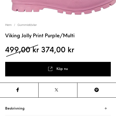
Hem
/
Gummistövlar
Viking Jolly Print Purple/Multi
Det ursprungliga pris
Det nuvaran
499,00
kr
374,00
kr
Köp nu
Beskrivning