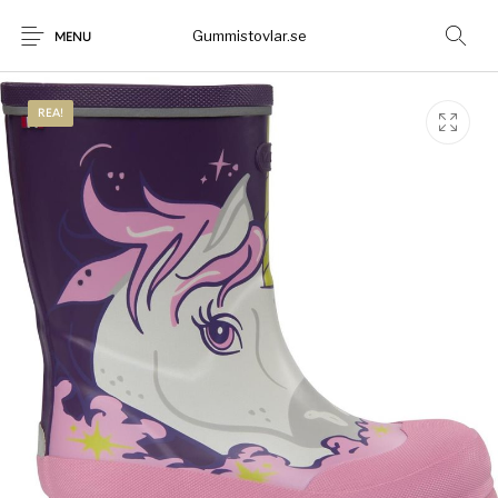
Gummistovlar.se
MENU
REA!
Gummistövlar
Okategoriserad
Nyheter
Rea!