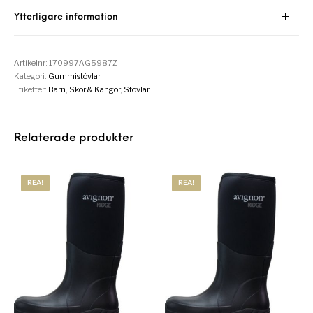
Ytterligare information
Artikelnr:
170997AG5987Z
Kategori:
Gummistövlar
Etiketter:
Barn
,
Skor & Kängor
,
Stövlar
Relaterade produkter
REA!
REA!