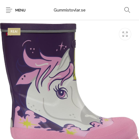
Gummistovlar.se
MENU
REA!
Gummistövlar
Okategoriserad
Nyheter
Rea!