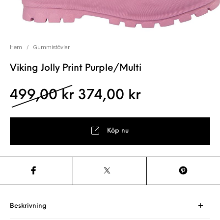
Hem
/
Gummistövlar
Viking Jolly Print Purple/Multi
Det ursprungliga pris
Det nuvaran
499,00
kr
374,00
kr
Köp nu
Beskrivning