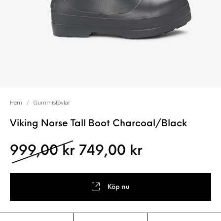
Hem
/
Gummistövlar
Viking Norse Tall Boot Charcoal/Black
Det ursprungliga pris
Det nuvaran
999,00
kr
749,00
kr
Köp nu