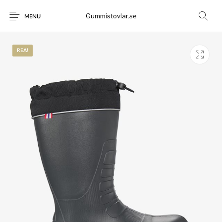
Gummistovlar.se
MENU
REA!
Gummistövlar
Okategoriserad
Nyheter
Rea!