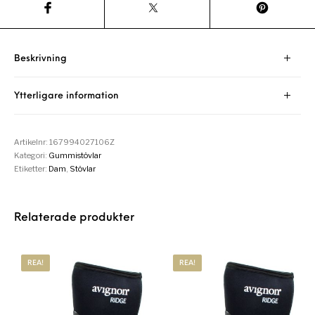
Beskrivning
Ytterligare information
Artikelnr:
167994027106Z
Kategori:
Gummistövlar
Etiketter:
Dam
,
Stövlar
Relaterade produkter
REA!
REA!