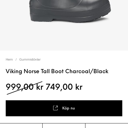
Hem
/
Gummistövlar
Viking Norse Tall Boot Charcoal/Black
Det ursprungliga pris
Det nuvaran
999,00
kr
749,00
kr
Köp nu