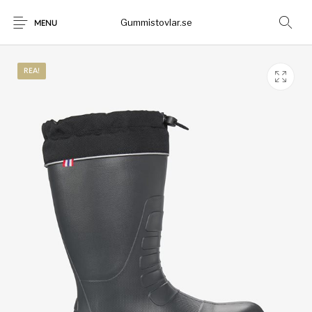
Gummistovlar.se
MENU
REA!
Gummistövlar
Okategoriserad
Nyheter
Rea!