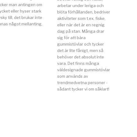
ycker man antingen om
arbetar under leriga och
cket eller hyser stark
blöta förhållanden, bedriver
sky till, det brukar inte
aktiviteter som t.ex. fiske,
nnas något mellanting.
eller när det är en regnig
dag på stan. Många drar
sig för att bära
gummistövlar och tycker
det är lite fånigt, men så
behöver det absolut inte
vara. Det finns många
väldesignade gummistövlar
som används av
trendmedvetna personer -
sådant tycker vi om såklart!