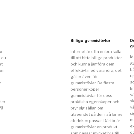
Billiga gummistövlar
D
g
an
Internet är ofta en bra källa
Id
n du
till att hitta billiga produkter
g
t.
och kunna jämföra dem
b
som
effektivt med varandra, det
u
gäller även för
so
n
gummistövlar. De flesta
E
a
personer köper
v
gummistövlar för dess
s
der
praktiska egenskaper och
vä
få
bryr sig sällan om
si
utseendet på dem, så länge
m
storleken passar. Därför är
e
gummistövlar en produkt
o
som passar mycket bra till