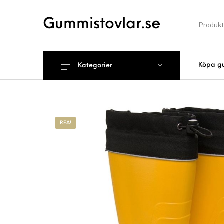
Gummistovlar.se
Köpa g
Kategorier
Nyhet
REA!