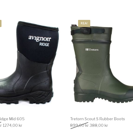
REA!
idge Mid 605
Tretorn Scout S Rubber Boots
Det ursprungliga priset var: 1699,00 kr.
Det nuvarande priset är: 1274,00 kr.
Det ursprungliga priset
Det nuvarande
r
1274,00
kr
899,00
kr
388,00
kr