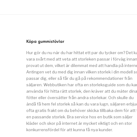
Köpa gummistövlar
Hur gör du nu när du har hittat ett par du tycker om? Det k
vara svårt med att veta att storleken passar i förväg inna
provat ut dem, vilket är dilemmat med att handla på interne
Antingen vet du med dig innan vilken storlek i din modell 
passar dig, eller så får du gå på rekommendationer från
säljaren. Webbutiken har ofta en storleksguide som du ka
använda för hitta rätt storlek, den kräver att du mäter din
fötter eller översätter från andra storlekar. Och skulle du
ändå få hem fel storlek så kan du vara lugn, säljaren erbju
ofta gratis frakt om du behöver skicka tillbaka dem för att 
en passande storlek. Bra service hos en butik som säljer
kläder och skor på internet är mycket viktigt och en stor
konkurrensfördel för att kunna få nya kunder.