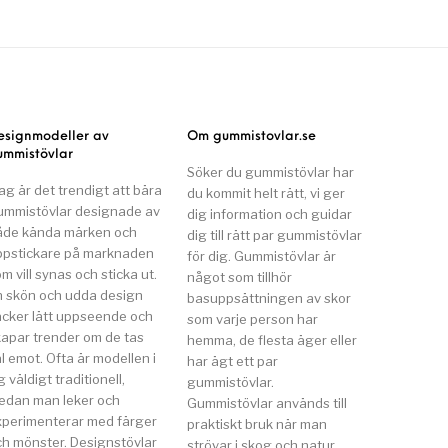
esignmodeller av
Om gummistovlar.se
ummistövlar
Söker du gummistövlar har
ag är det trendigt att bära
du kommit helt rätt, vi ger
ummistövlar designade av
dig information och guidar
åde kända märken och
dig till rätt par gummistövlar
ppstickare på marknaden
för dig. Gummistövlar är
m vill synas och sticka ut.
något som tillhör
n skön och udda design
basuppsättningen av skor
äcker lätt uppseende och
som varje person har
kapar trender om de tas
hemma, de flesta äger eller
l emot. Ofta är modellen i
har ägt ett par
g väldigt traditionell,
gummistövlar.
edan man leker och
Gummistövlar används till
xperimenterar med färger
praktiskt bruk när man
ch mönster. Designstövlar
strövar i skog och natur,