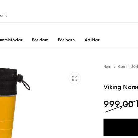
ummistövlar
För dam
För barn
Artiklar
Gummistövlar
Okate
er
Rea!
Hem
/
Gummistövl
Viking Norse
999,00