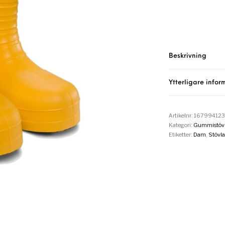
Beskrivning
Ytterligare infor
Artikelnr:
167994123
Kategori:
Gummistövl
Etiketter:
Dam
,
Stövla