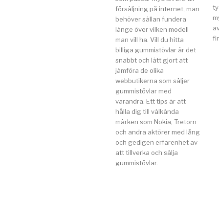
t
försäljning på internet, man
my
behöver sällan fundera
av
länge över vilken modell
fi
man vill ha. Vill du hitta
billiga gummistövlar är det
snabbt och lätt gjort att
jämföra de olika
webbutikerna som säljer
gummistövlar med
varandra. Ett tips är att
hålla dig till välkända
märken som Nokia, Tretorn
och andra aktörer med lång
och gedigen erfarenhet av
att tillverka och sälja
gummistövlar.