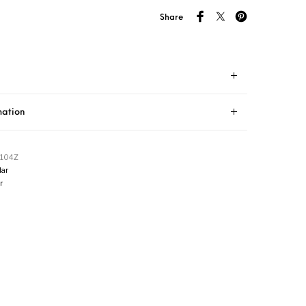
Share
mation
104Z
ar
r