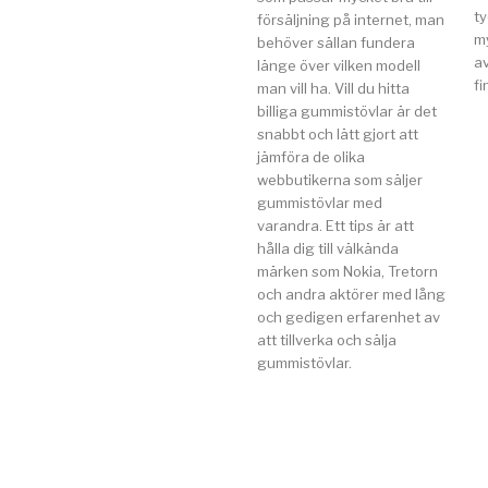
t
försäljning på internet, man
my
behöver sällan fundera
av
länge över vilken modell
fi
man vill ha. Vill du hitta
billiga gummistövlar är det
snabbt och lätt gjort att
jämföra de olika
webbutikerna som säljer
gummistövlar med
varandra. Ett tips är att
hålla dig till välkända
märken som Nokia, Tretorn
och andra aktörer med lång
och gedigen erfarenhet av
att tillverka och sälja
gummistövlar.