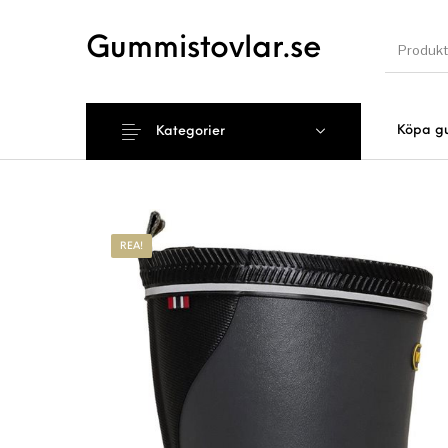
Gummistovlar.se
Köpa g
Kategorier
Nyhet
REA!