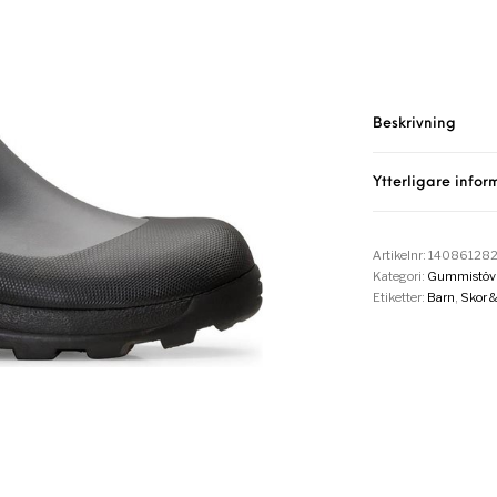
Beskrivning
Ytterligare infor
Artikelnr:
14086128
Kategori:
Gummistövl
Etiketter:
Barn
,
Skor 