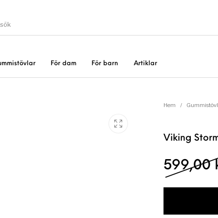
ummistövlar
För dam
För barn
Artiklar
Gummistövlar
Okate
er
Rea!
Hem
/
Gummistövl
Viking Stor
599,00