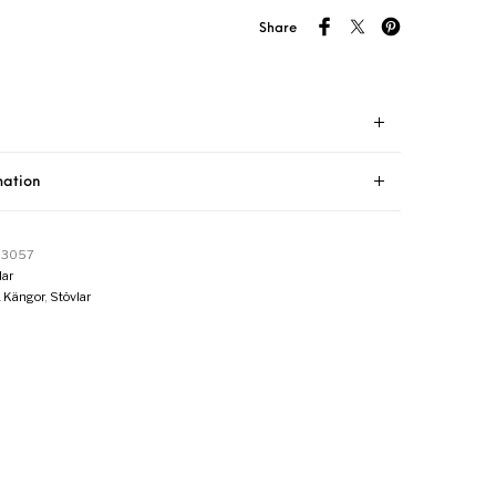
Share
mation
23057
ar
& Kängor
,
Stövlar