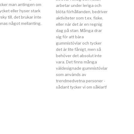
ycker man antingen om
arbetar under leriga och
cket eller hyser stark
blöta förhållanden, bedriver
sky till, det brukar inte
aktiviteter som t.ex. fiske,
nnas något mellanting.
eller när det är en regnig
dag på stan. Många drar
sig för att bära
gummistövlar och tycker
det är lite fånigt, men så
behöver det absolut inte
vara. Det finns många
väldesignade gummistövlar
som används av
trendmedvetna personer -
sådant tycker vi om såklart!