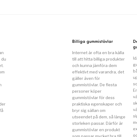
Billiga gummistövlar
D
g
an
Internet är ofta en bra källa
Id
n du
till att hitta billiga produkter
g
t.
och kunna jämföra dem
b
som
effektivt med varandra, det
u
gäller även för
so
n
gummistövlar. De flesta
E
a
personer köper
v
gummistövlar för dess
s
der
praktiska egenskaper och
vä
få
bryr sig sällan om
si
utseendet på dem, så länge
m
storleken passar. Därför är
e
gummistövlar en produkt
o
som passar mycket bra till