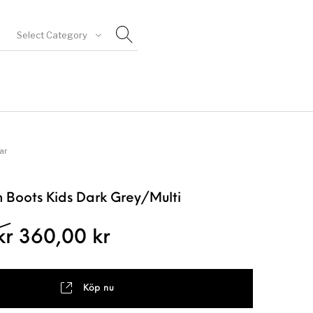
Select Category
goriserad
ar
m Boots Kids Dark Grey/Multi
Det ursprungliga priset var: 59
Det nuvarande priset 
kr
360,00
kr
Köp nu