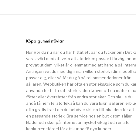
Köpa gummistövlar
Hur gör du nu när du har hittat ett par du tycker om? Det k
vara svårt med att veta att storleken passar i förväg inna
provat ut dem, vilket är dilemmat med att handla på interne
Antingen vet du med dig innan vilken storlek i din modell 
passar dig, eller så får du gå på rekommendationer från
säljaren. Webbutiken har ofta en storleksguide som du ka
använda för hitta rätt storlek, den kräver att du mäter din
fötter eller översätter från andra storlekar. Och skulle du
ändå få hem fel storlek så kan du vara lugn, säljaren erbju
ofta gratis frakt om du behöver skicka tillbaka dem för att 
en passande storlek. Bra service hos en butik som säljer
kläder och skor på internet är mycket viktigt och en stor
konkurrensfördel för att kunna få nya kunder.