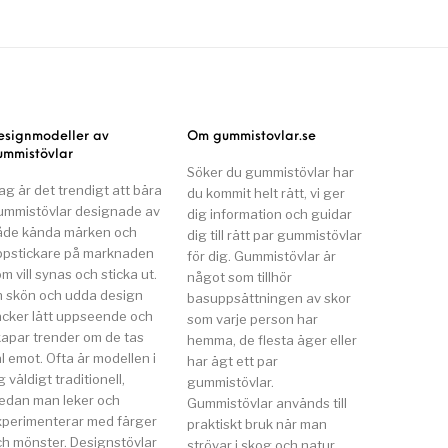
esignmodeller av
Om gummistovlar.se
ummistövlar
Söker du gummistövlar har
ag är det trendigt att bära
du kommit helt rätt, vi ger
ummistövlar designade av
dig information och guidar
åde kända märken och
dig till rätt par gummistövlar
ppstickare på marknaden
för dig. Gummistövlar är
m vill synas och sticka ut.
något som tillhör
n skön och udda design
basuppsättningen av skor
äcker lätt uppseende och
som varje person har
kapar trender om de tas
hemma, de flesta äger eller
l emot. Ofta är modellen i
har ägt ett par
g väldigt traditionell,
gummistövlar.
edan man leker och
Gummistövlar används till
xperimenterar med färger
praktiskt bruk när man
ch mönster. Designstövlar
strövar i skog och natur,