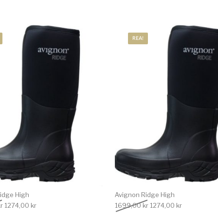
REA!
idge High
Avignon Ridge High
Det ursprungliga priset var: 1699,00 kr.
Det nuvarande priset är: 1274,00 kr.
Det ursprungliga priset
Det nuvarand
r
1274,00
kr
1699,00
kr
1274,00
kr