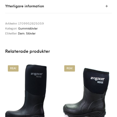
Ytterligare information
Artikelnr:
1709952825059
Kategori:
Gummistövlar
Etiketter:
Dam
,
Stövlar
Relaterade produkter
REA!
REA!