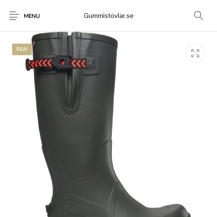
Gummistovlar.se
MENU
REA!
Gummistövlar
Okategoriserad
Nyheter
Rea!