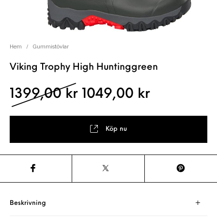
Hem
/
Gummistövlar
Viking Trophy High Huntinggreen
Det ursprungliga pris
Det nuvara
1399,00
kr
1049,00
kr
Köp nu
Beskrivning