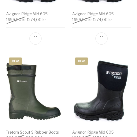
Avignon Ridge Mid 605
Avignon Ridge Mid 605
Det ursprungliga priset var: 1699,00 kr.
Det nuvarande priset är: 1274,00 kr.
Det ursprungliga priset v
Det nuvarande 
1699,00
kr
1274,00
kr
1699,00
kr
1274,00
kr
REA!
REA!
Tretorn Scout S Rubber Boots
Avignon Ridge Mid 605