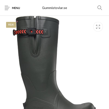
Gummistovlar.se
MENU
REA!
Gummistövlar
Okategoriserad
Nyheter
Rea!