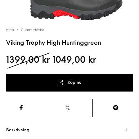
Hem
/
Gummistövlar
Viking Trophy High Huntinggreen
Det ursprungliga pris
Det nuvara
1399,00
kr
1049,00
kr
Köp nu
Beskrivning