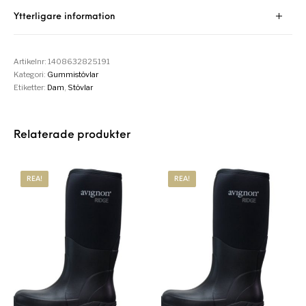
Ytterligare information
Artikelnr:
1408632825191
Kategori:
Gummistövlar
Etiketter:
Dam
,
Stövlar
Relaterade produkter
REA!
REA!