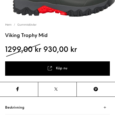
Hem
/
Gummistövlar
Viking Trophy Mid
Det ursprungliga pris
Det nuvara
1299,00
kr
930,00
kr
Köp nu
Beskrivning