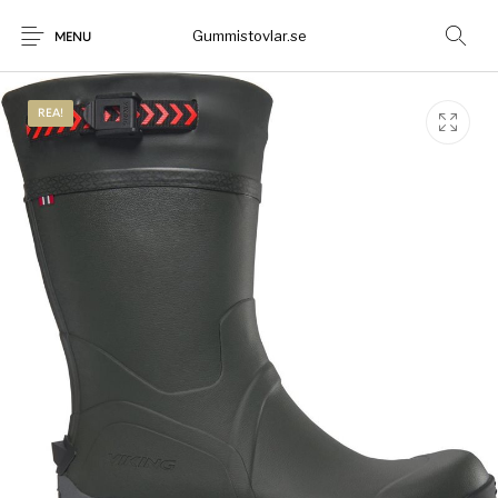
Gummistovlar.se
MENU
REA!
Gummistövlar
Okategoriserad
Nyheter
Rea!