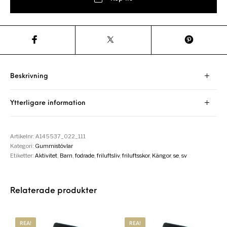
Beskrivning
Ytterligare information
Artikelnr:
A145537_022_111
Kategori:
Gummistövlar
Etiketter:
Aktivitet
,
Barn
,
fodrade
,
friluftsliv
,
friluftsskor
,
Kängor
,
se
,
sv
Relaterade produkter
REA!
REA!