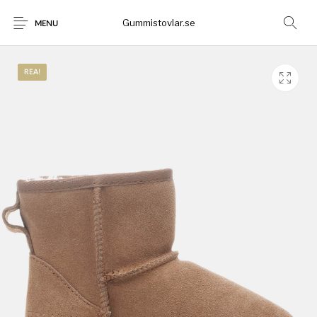
Gummistovlar.se
MENU
REA!
Gummistövlar
Okategoriserad
Nyheter
Rea!