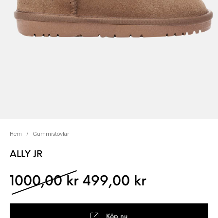
Hem
/
Gummistövlar
ALLY JR
Det ursprungliga pris
Det nuvara
1000,00
kr
499,00
kr
Köp nu