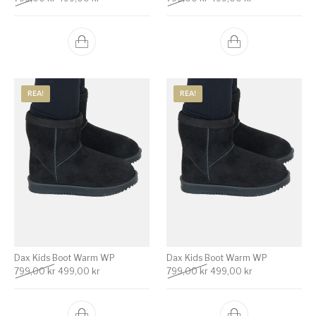
REA!
REA!
Dax Kids Boot Warm WP
Dax Kids Boot Warm WP
Det ursprungliga priset var: 799,00 kr.
Det nuvarande priset är: 499,00 kr.
Det ursprungliga priset va
Det nuvarande p
799,00
kr
499,00
kr
799,00
kr
499,00
kr