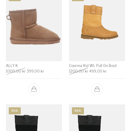
ALLY K
Courma Kid WL Pull On Boot
Det ursprungliga priset var: 1000,00 kr.
Det nuvarande priset är: 399,00 kr.
Det ursprungliga priset v
Det nuvarande 
1000,00
kr
399,00
kr
1200,00
kr
499,00
kr
REA!
REA!