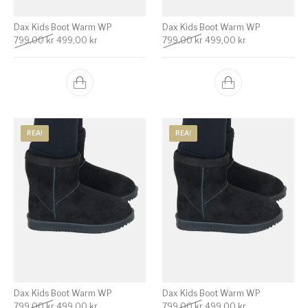
Dax Kids Boot Warm WP
Dax Kids Boot Warm WP
Det ursprungliga priset var: 799,00 kr.
Det nuvarande priset är: 499,00 kr.
Det ursprungliga priset va
Det nuvarande p
799,00
kr
499,00
kr
799,00
kr
499,00
kr
REA!
REA!
Dax Kids Boot Warm WP
Dax Kids Boot Warm WP
Det ursprungliga priset var: 799,00 kr.
Det nuvarande priset är: 499,00 kr.
Det ursprungliga priset va
Det nuvarande p
799,00
kr
499,00
kr
799,00
kr
499,00
kr