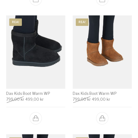
REA!
REA!
Dax Kids Boot Warm WP
Dax Kids Boot Warm WP
Det ursprungliga priset var: 799,00 kr.
Det nuvarande priset är: 499,00 kr.
Det ursprungliga priset va
Det nuvarande p
799,00
kr
499,00
kr
799,00
kr
499,00
kr