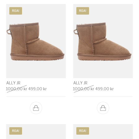
REA!
REA!
ALLY JR
ALLY JR
Det ursprungliga priset var: 1000,00 kr.
Det nuvarande priset är: 499,00 kr.
Det ursprungliga priset 
Det nuvarande 
1000,00
kr
499,00
kr
1000,00
kr
499,00
kr
REA!
REA!