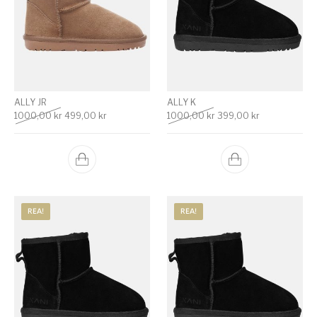
ALLY JR
ALLY K
Det ursprungliga priset var: 1000,00 kr.
Det nuvarande priset är: 499,00 kr.
Det ursprungliga priset 
Det nuvarande 
1000,00
kr
499,00
kr
1000,00
kr
399,00
kr
REA!
REA!