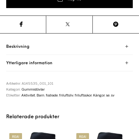
Beskrivning
Ytterligare information
Artikelnr:
A145535_001_101
Kategori:
Gummistövlar
Etiketter:
Aktivitet
,
Barn
,
fodrade
,
friluftsliv
,
friluftsskor
,
Kängor
,
se
,
sv
Relaterade produkter
REA!
REA!