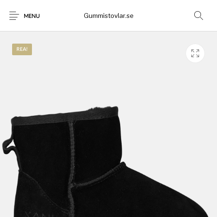
Gummistovlar.se
MENU
REA!
Gummistövlar
Okategoriserad
Nyheter
Rea!