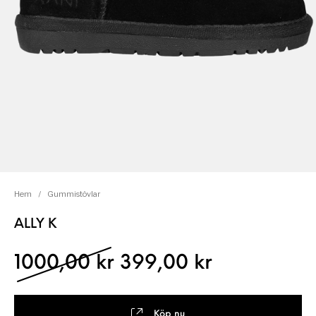
Hem
/
Gummistövlar
ALLY K
Det ursprungliga pris
Det nuvara
1000,00
kr
399,00
kr
Köp nu