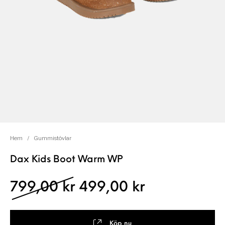
Hem
/
Gummistövlar
Dax Kids Boot Warm WP
Det ursprungliga pris
Det nuvaran
799,00
kr
499,00
kr
Köp nu