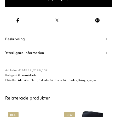
Beskrivning
Ytterligare information
Artikelnr:
A144889_5199_107
Kategori:
Gummistövlar
Etiketter:
Aktivitet
,
Barn
,
fodrade
,
friluftsliv
,
friluftsskor
,
Kängor
,
se
,
sv
Relaterade produkter
REA!
REA!