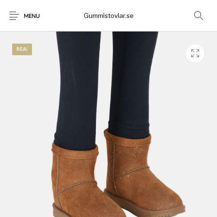
Gummistovlar.se
MENU
REA!
Gummistövlar
Okategoriserad
Nyheter
Rea!