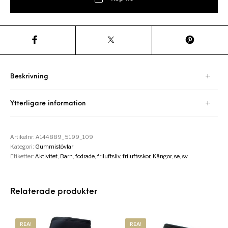
Beskrivning
Ytterligare information
Artikelnr:
A144889_5199_109
Kategori:
Gummistövlar
Etiketter:
Aktivitet
,
Barn
,
fodrade
,
friluftsliv
,
friluftsskor
,
Kängor
,
se
,
sv
Relaterade produkter
REA!
REA!