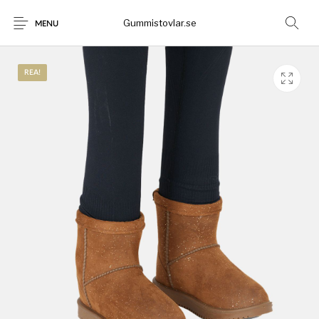
Gummistovlar.se
MENU
REA!
Gummistövlar
Okategoriserad
Nyheter
Rea!