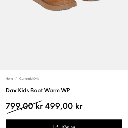
Hem
/
Gummistövlar
Dax Kids Boot Warm WP
Det ursprungliga pris
Det nuvaran
799,00
kr
499,00
kr
Köp nu