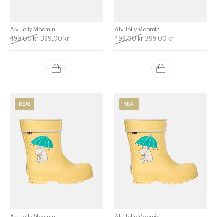
Alv Jolly Moomin
Alv Jolly Moomin
Det ursprungliga priset var: 499,00 kr.
Det nuvarande priset är: 399,00 kr.
Det ursprungliga priset va
Det nuvarande p
499,00
kr
399,00
kr
499,00
kr
399,00
kr
REA!
REA!
Alv Jolly Moomin
Alv Jolly Moomin