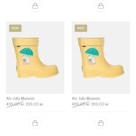
REA!
REA!
Alv Jolly Moomin
Alv Jolly Moomin
Det ursprungliga priset var: 499,00 kr.
Det nuvarande priset är: 399,00 kr.
Det ursprungliga priset va
Det nuvarande p
499,00
kr
399,00
kr
499,00
kr
399,00
kr