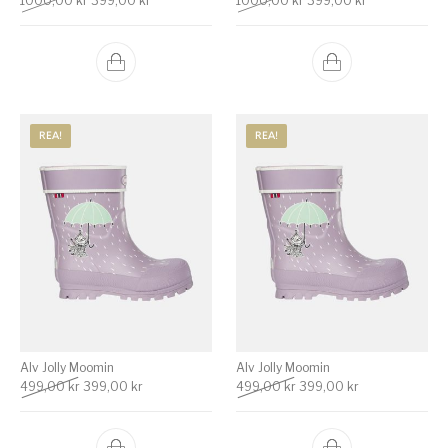
1000,00
kr
399,00
kr
1000,00
kr
399,00
kr
REA!
REA!
Alv Jolly Moomin
Alv Jolly Moomin
Det ursprungliga priset var: 499,00 kr.
Det nuvarande priset är: 399,00 kr.
Det ursprungliga priset va
Det nuvarande p
499,00
kr
399,00
kr
499,00
kr
399,00
kr