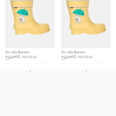
Alv Jolly Moomin
Alv Jolly Moomin
Det ursprungliga priset var: 499,00 kr.
Det nuvarande priset är: 399,00 kr.
Det ursprungliga priset va
Det nuvarande p
499,00
kr
399,00
kr
499,00
kr
399,00
kr
REA!
REA!