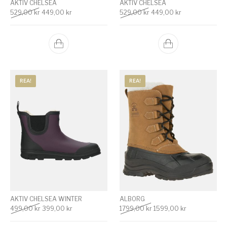
AKTIV CHELSEA
AKTIV CHELSEA
Det ursprungliga priset var: 529,00 kr.
Det nuvarande priset är: 449,00 kr.
Det ursprungliga priset va
Det nuvarande p
529,00
kr
449,00
kr
529,00
kr
449,00
kr
REA!
REA!
AKTIV CHELSEA WINTER
ALBORG
Det ursprungliga priset var: 499,00 kr.
Det nuvarande priset är: 399,00 kr.
Det ursprungliga priset v
Det nuvarande
499,00
kr
399,00
kr
1799,00
kr
1599,00
kr