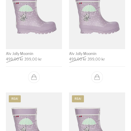
Alv Jolly Moomin
Alv Jolly Moomin
Det ursprungliga priset var: 499,00 kr.
Det nuvarande priset är: 399,00 kr.
Det ursprungliga priset va
Det nuvarande p
499,00
kr
399,00
kr
499,00
kr
399,00
kr
REA!
REA!