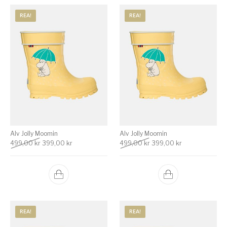
REA!
REA!
Alv Jolly Moomin
Alv Jolly Moomin
Det ursprungliga priset var: 499,00 kr.
Det nuvarande priset är: 399,00 kr.
Det ursprungliga priset va
Det nuvarande p
499,00
kr
399,00
kr
499,00
kr
399,00
kr
REA!
REA!