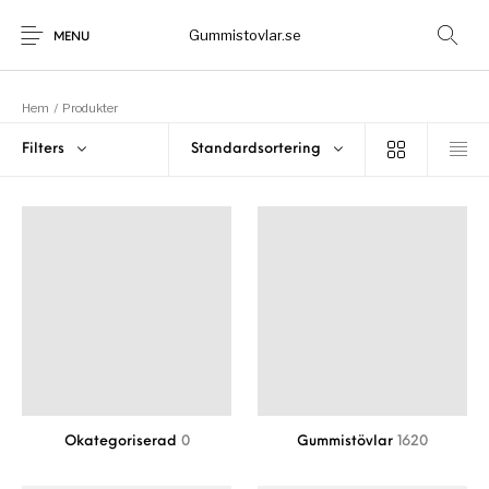
Gummistovlar.se
MENU
Hem
/
Produkter
Gummistövlar
Okategoriserad
Filters
Standardsortering
Nyheter
Rea!
Okategoriserad
0
Gummistövlar
1620