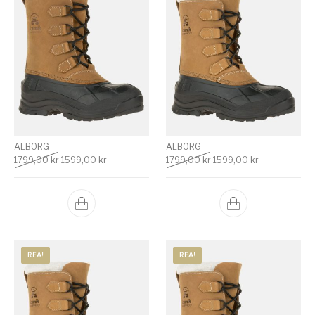
ALBORG
ALBORG
Det ursprungliga priset var: 1799,00 kr.
Det nuvarande priset är: 1599,00 kr.
Det ursprungliga priset v
Det nuvarande
1799,00
kr
1599,00
kr
1799,00
kr
1599,00
kr
REA!
REA!