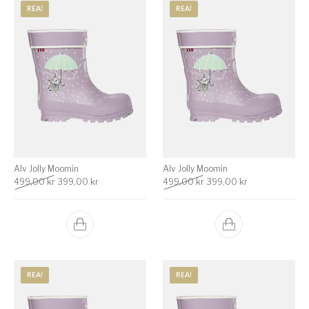
REA!
REA!
Alv Jolly Moomin
Alv Jolly Moomin
Det ursprungliga priset var: 499,00 kr.
Det nuvarande priset är: 399,00 kr.
Det ursprungliga priset va
Det nuvarande p
499,00
kr
399,00
kr
499,00
kr
399,00
kr
REA!
REA!