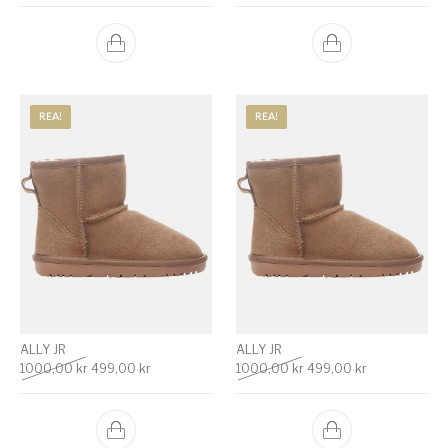
REA!
REA!
ALLY JR
ALLY JR
Det ursprungliga priset var: 1000,00 kr.
Det nuvarande priset är: 499,00 kr.
Det ursprungliga priset 
Det nuvarande 
1000,00
kr
499,00
kr
1000,00
kr
499,00
kr