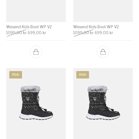
Wesend Kids Boot WP V2
Wesend Kids Boot WP V2
Det ursprungliga priset var: 1099,00 kr.
Det nuvarande priset är: 699,00 kr.
Det ursprungliga priset v
Det nuvarande 
1099,00
kr
699,00
kr
1099,00
kr
699,00
kr
REA!
REA!