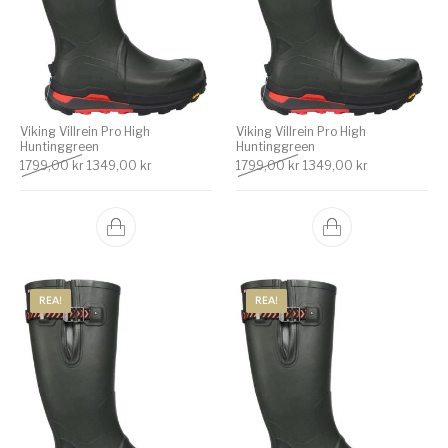
Viking Villrein Pro High
Viking Villrein Pro High
Huntinggreen
Huntinggreen
Det ursprungliga priset var: 1799,00 kr.
Det nuvarande priset är: 1349,00 kr.
Det ursprungliga priset v
Det nuvarande
1799,00
kr
1349,00
kr
1799,00
kr
1349,00
kr
REA!
REA!