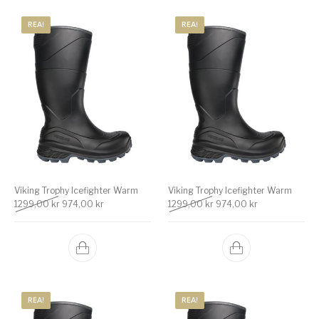
REA!
REA!
Viking Trophy Icefighter Warm
Viking Trophy Icefighter Warm
Det ursprungliga priset var: 1299,00 kr.
Det nuvarande priset är: 974,00 kr.
Det ursprungliga priset v
Det nuvarande 
1299,00
kr
974,00
kr
1299,00
kr
974,00
kr
REA!
REA!