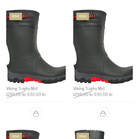
REA!
REA!
Viking Trophy Mid
Viking Trophy Mid
Det ursprungliga priset var: 1299,00 kr.
Det nuvarande priset är: 930,00 kr.
Det ursprungliga priset v
Det nuvarande 
1299,00
kr
930,00
kr
1299,00
kr
930,00
kr
REA!
REA!