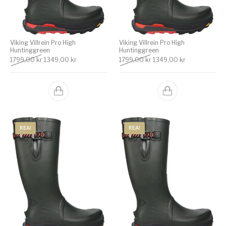
Viking Villrein Pro High
Viking Villrein Pro High
Huntinggreen
Huntinggreen
Det ursprungliga priset var: 1799,00 kr.
Det nuvarande priset är: 1349,00 kr.
Det ursprungliga priset v
Det nuvarande
1799,00
kr
1349,00
kr
1799,00
kr
1349,00
kr
REA!
REA!