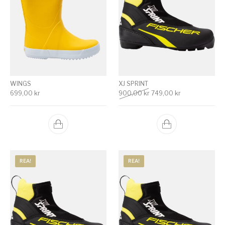
WINGS
XJ SPRINT
Det ursprungliga priset v
Det nuvarande p
699,00
kr
900,00
kr
749,00
kr
REA!
REA!