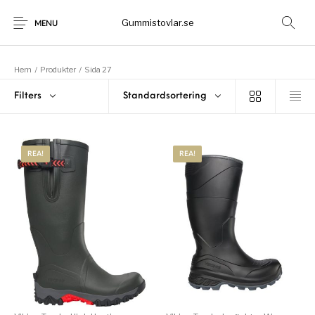
Gummistovlar.se
MENU
Hem
/
Produkter
/
Sida 27
Gummistövlar
Okategoriserad
Filters
Standardsortering
Nyheter
Rea!
REA!
REA!