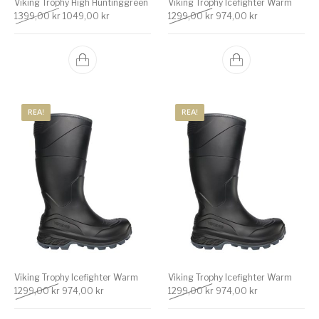
Viking Trophy High Huntinggreen
Viking Trophy Icefighter Warm
Det ursprungliga priset var: 1399,00 kr.
Det nuvarande priset är: 1049,00 kr.
Det ursprungliga priset v
Det nuvarande 
1399,00
kr
1049,00
kr
1299,00
kr
974,00
kr
REA!
REA!
Viking Trophy Icefighter Warm
Viking Trophy Icefighter Warm
Det ursprungliga priset var: 1299,00 kr.
Det nuvarande priset är: 974,00 kr.
Det ursprungliga priset v
Det nuvarande 
1299,00
kr
974,00
kr
1299,00
kr
974,00
kr