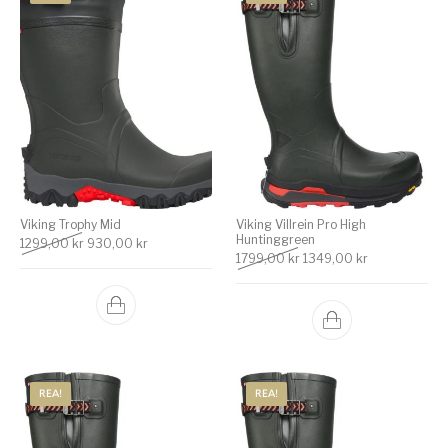
Viking Trophy Mid
Viking Villrein Pro High
Huntinggreen
Det ursprungliga priset var: 1299,00 kr.
Det nuvarande priset är: 930,00 kr.
1299,00
kr
930,00
kr
Det ursprungliga priset v
Det nuvarande
1799,00
kr
1349,00
kr
REA!
REA!