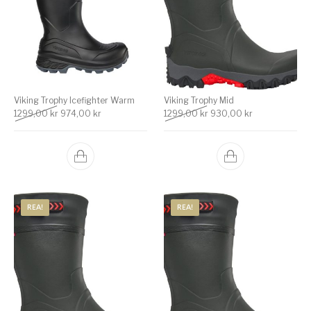
Viking Trophy Icefighter Warm
Viking Trophy Mid
Det ursprungliga priset var: 1299,00 kr.
Det nuvarande priset är: 974,00 kr.
Det ursprungliga priset v
Det nuvarande 
1299,00
kr
974,00
kr
1299,00
kr
930,00
kr
REA!
REA!