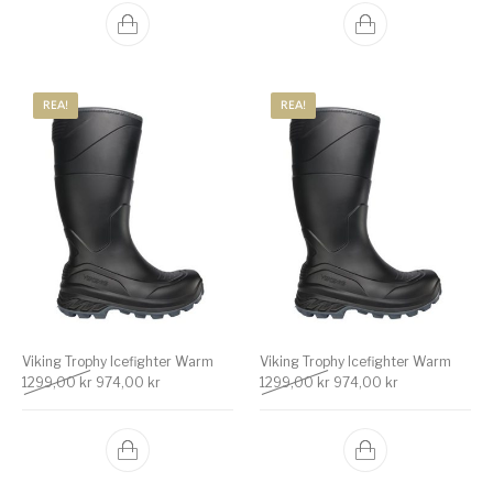
REA!
REA!
Viking Trophy Icefighter Warm
Viking Trophy Icefighter Warm
Det ursprungliga priset var: 1299,00 kr.
Det nuvarande priset är: 974,00 kr.
Det ursprungliga priset v
Det nuvarande 
1299,00
kr
974,00
kr
1299,00
kr
974,00
kr