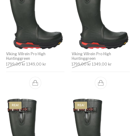
Viking Villrein Pro High
Viking Villrein Pro High
Huntinggreen
Huntinggreen
Det ursprungliga priset var: 1799,00 kr.
Det nuvarande priset är: 1349,00 kr.
Det ursprungliga priset v
Det nuvarande
1799,00
kr
1349,00
kr
1799,00
kr
1349,00
kr
REA!
REA!