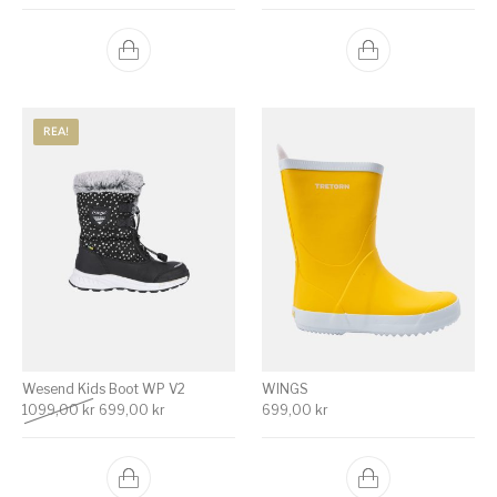
REA!
Wesend Kids Boot WP V2
WINGS
Det ursprungliga priset var: 1099,00 kr.
Det nuvarande priset är: 699,00 kr.
1099,00
kr
699,00
kr
699,00
kr