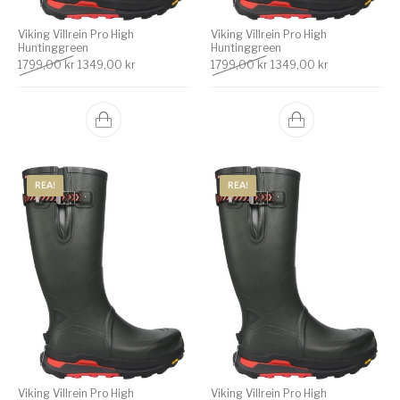
Viking Villrein Pro High
Viking Villrein Pro High
Huntinggreen
Huntinggreen
Det ursprungliga priset var: 1799,00 kr.
Det nuvarande priset är: 1349,00 kr.
Det ursprungliga priset v
Det nuvarande
1799,00
kr
1349,00
kr
1799,00
kr
1349,00
kr
REA!
REA!
Viking Villrein Pro High
Viking Villrein Pro High